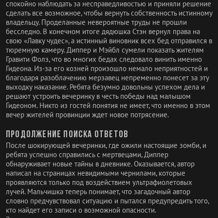
спокойно наблюдать за несправедливостью и приняли решение
сделать все возможное, чтобы вернуть собственность истинному
владельцу. Проделанные невероятные труды не прошли
бесследно. В конечном итоге дядюшка Стэн вернул права на
свою «Лавку чудес», а истинный виновник всех бед отправился в
тюремную камеру. Диппер и Мэйбл сумели показать жителям
Гравити Фолз, что во многих бедах следовало винить именно
Гидеона. Из-за его козней произошло немало неприятностей и
благодаря разоблачению мерзавец непременно понесет за эту
выходку наказание. Ребята безумно довольны успехом дела и
решают устроить вечеринку в честь победы над малышом
Гидеоном. Никто из гостей понятия не имеет, что именно в этом
вечер жителей провинции ждет новое потрясение.
Продолжение поиска ответов
После шокирующей вечеринки, где ожили настоящие зомби, и
ребята успешно справились с мертвецами, Диппер
обнаруживает новые тайны в дневнике. Оказывается, автор
написал на страницах невидимыми чернилами, которые
проявляются только под воздействием ультрафиолетовых
лучей. Мальчишка теперь понимает, что загадочный автор
словно предчувствовал ситуацию и пытался предупредить того,
кто найдет его записи о возможной опасности.