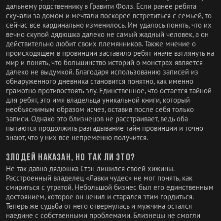
дальнему родственнику в Гравити Фолз. Если ранее ребята
скучали за домом и мечтали поскорее встретиться с семьей, то
сейчас все кардинально изменилось. Им удалось понять, что их
вечно скупой дядюшка далеко не самый жадный человек, а он
действительно любит своих племянников. Также мнение о
происходящем в провинции заставило ребят иначе взглянуть на
мир и понять, что большинство историй о монстрах является
далеко не выдумкой. Благодаря использованию записей из
обнаруженного дневника становится понятно, как именно
грамотно противостоять злу. Единственное, что остается тайной
для ребят, это имя владельца уникальной книги, который
необъяснимым образом исчез, оставив после себя только
записи. Однако это близнецов не расстраивает, ведь оба
пытаются продолжить разгадывание тайн провинции и точно
знают, что у них все непременно получится.
Злодей наказан, но так ли это?
Не так давно дядюшка Стэн лишился своей хижины.
Расстроенный владелец «Лавки чудес» не мог понять, как
смириться с утратой. Небольшой бизнес был его единственным
достоянием, которое он ценил и старался этим гордиться.
Теперь же судьба от него отвернулась и мужчина остался
наедине с собственными проблемами. Близнецы не смогли