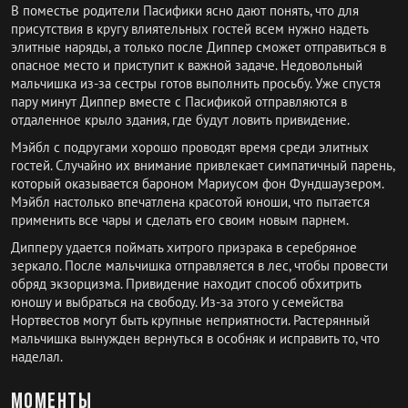
В поместье родители Пасифики ясно дают понять, что для
присутствия в кругу влиятельных гостей всем нужно надеть
элитные наряды, а только после Диппер сможет отправиться в
опасное место и приступит к важной задаче. Недовольный
мальчишка из-за сестры готов выполнить просьбу. Уже спустя
пару минут Диппер вместе с Пасификой отправляются в
отдаленное крыло здания, где будут ловить привидение.
Мэйбл с подругами хорошо проводят время среди элитных
гостей. Случайно их внимание привлекает симпатичный парень,
который оказывается бароном Мариусом фон Фундшаузером.
Мэйбл настолько впечатлена красотой юноши, что пытается
применить все чары и сделать его своим новым парнем.
Дипперу удается поймать хитрого призрака в серебряное
зеркало. После мальчишка отправляется в лес, чтобы провести
обряд экзорцизма. Привидение находит способ обхитрить
юношу и выбраться на свободу. Из-за этого у семейства
Нортвестов могут быть крупные неприятности. Растерянный
мальчишка вынужден вернуться в особняк и исправить то, что
наделал.
Моменты