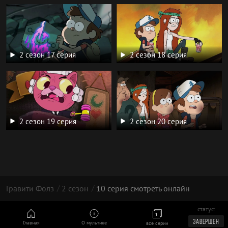
2 сезон 17 серия
2 сезон 18 серия
2 сезон 19 серия
2 сезон 20 серия
Гравити Фолз
2 сезон
10 серия смотреть онлайн
статус:
© 2025 год, GravityFallsFANS
ЗАВЕРШЕН
Главная
О мультике
все серии