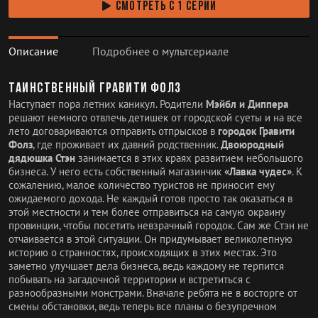
СМОТРЕТЬ С 1 СЕРИИ
Описание
Подробнее о мультсериале
Таинственный Гравити Фолз
Наступает пора летних каникул. Родители
Мэйбл и Диппера
решают немного отвлечь детишек от городской суеты и на все
лето договариваются отправить отпрысков в
городок Гравити
Фолз
, где проживает их давний родственник.
Двоюродный
дядюшка Стэн
занимается в этих краях развитием небольшого
бизнеса. У него есть собственный магазинчик
«Лавка чудес»
. К
сожалению, малое количество туристов не приносит ему
ожидаемого дохода. Не каждый готов просто так оказаться в
этой местности и тем более отправиться на самую окраину
провинции, чтобы посетить невзрачный городок. Сам же Стэн не
отчаивается в этой ситуации. Он придумывает великолепную
историю о странностях, происходящих в этих местах. Это
заметно улучшает дела бизнеса, ведь каждому не терпится
побывать на загадочной территории и встретиться с
разнообразными монстрами. Вначале ребята не в восторге от
смены обстановки, ведь теперь все планы о безупречном