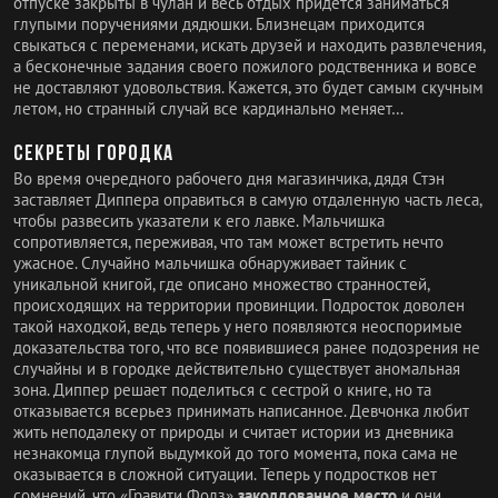
отпуске закрыты в чулан и весь отдых придется заниматься
глупыми поручениями дядюшки. Близнецам приходится
свыкаться с переменами, искать друзей и находить развлечения,
а бесконечные задания своего пожилого родственника и вовсе
не доставляют удовольствия. Кажется, это будет самым скучным
летом, но странный случай все кардинально меняет…
Секреты городка
Во время очередного рабочего дня магазинчика, дядя Стэн
заставляет Диппера оправиться в самую отдаленную часть леса,
чтобы развесить указатели к его лавке. Мальчишка
сопротивляется, переживая, что там может встретить нечто
ужасное. Случайно мальчишка обнаруживает тайник с
уникальной книгой, где описано множество странностей,
происходящих на территории провинции. Подросток доволен
такой находкой, ведь теперь у него появляются неоспоримые
доказательства того, что все появившиеся ранее подозрения не
случайны и в городке действительно существует аномальная
зона. Диппер решает поделиться с сестрой о книге, но та
отказывается всерьез принимать написанное. Девчонка любит
жить неподалеку от природы и считает истории из дневника
незнакомца глупой выдумкой до того момента, пока сама не
оказывается в сложной ситуации. Теперь у подростков нет
сомнений, что «Гравити Фолз»
заколдованное место
и они