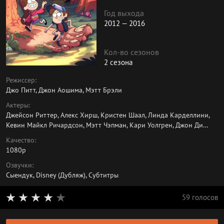
Год выхода
2012 — 2016
Кол-во сезонов
2 сезона
Режиссер:
Джо Питт, Джон Аошима, Мэтт Брэли
Актеры:
Джейсон Риттер, Алекс Хирш, Кристен Шаал, Линда Карделлини,
Кевин Майкл Ричардсон, Мэтт Чэпман, Кари Уолгрен, Джон Ди
Маджио, Кит Фергюсон, Дженнифер Кулидж
Качество:
1080p
Озвучки:
Сыендук, Disney (Дубляж), Субтитры
59 голосов