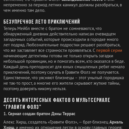
непременно за период летних каникул должны разобраться, в
чем именно там дело.
Безупречное лето приключений
Теперь Мейбл вместе с братом не сомневаются, что
обнаруженный дневник действительно написан очевидцем
загадочных событий, которые происходили в городке много
лет подряд. Любознательные подростки решают разобраться,
что же заставляет все странности проявляться. С
первой серии
начинающие детективы готовы не только открыть загадки
небольшой провинции, но и помогать всем, кто оказался в беде.
Каждый день преподносит для юных смышленых ребят немало
приключений, поэтому скучать в Гравити Фолз не получается.
Единственное, что уясняют близнецы – этот унылый городишка
не так-то прост, а многие его жители скрывают жуткие тайны,
поэтому доверять никому нельзя.
Десять интересных фактов о мультсериале
"Гравити Фолз"
1. Сериал создан братом Дэны Террас
Алекс Хирш, создатель «Гравити Фолз», — брат-близнец
Ариэль
Хирш
, и именно их отношения легли в основу главных героев: