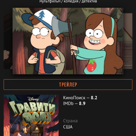
мультфильм / комедия / детектив
ТРЕЙЛЕР
КиноПоиск —
8.2
IMDb —
8.9
Страна
США