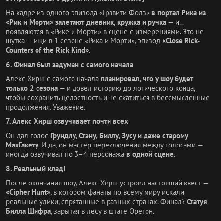
На кадре из одного эпизода «Гравити Фолз»
в портал Рика из
«Рик и Морти» залетают дневник, кружка и ручка
— и...
появляются в «Рике и Морти» в сцене с измерениями. Это не
шутка — ищи в 1 сезоне «Рика и Морти», эпизод
«Close Rick-
Counters of the Rick Kind»
.
6. Финал был задуман с самого начала
Алекс Хирш с самого начала
планировал, что у шоу будет
только 2 сезона
— и довёл историю до логического конца,
чтобы сохранить целостность и не скатиться в бессмысленные
продолжения. Уважение.
7. Алекс Хирш озвучивает почти всех
Он дал голос
Грундлу, Стэну, Биллу, Зусу и даже старому
МакГакету
. И да, он мастер переключения между голосами —
иногда озвучивал по 3–4 персонажа
в одной сцене
.
8. Реальный клад!
После окончания шоу, Алекс Хирш устроил настоящий квест —
«Cipher Hunt»
, в котором фанаты по всему миру искали
реальные улики, спрятанные в разных странах. Финал?
Статуя
Билла Шифра
, зарытая в лесу в штате Орегон.