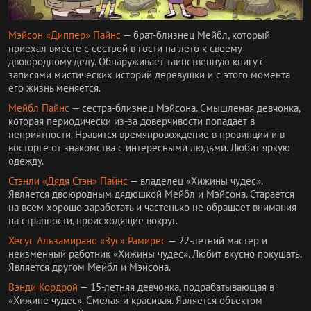
Мэйсон «Диппер» Пайнс
— брат-близнец Мейбл, который
приехал вместе с сестрой в гости на лето к своему
двоюродному деду. Обнаруживает таинственную книгу с
записями мистических историй деревушки и с этого момента
его жизнь меняется.
Мейбл Пайнс
— сестра-близнец Мэйсона. Смышленая девчонка,
которая периодически из-за доверчивости попадает в
неприятности. Нравится времяпровождение в провинции и в
восторге от знакомства с интересными людьми. Любит яркую
одежду.
Стэнли «Дядя Стэн» Пайнс
— владелец «Хижины чудес».
Является двоюродным дядюшкой Мейбл и Мэйсона. Старается
на всем хорошо заработать и частенько не обращает внимания
на странности, происходящие вокруг.
Хесус Альзамирано «Зус» Рамирес
— 22-летний мастер и
неизменный работник «Хижины чудес». Любит вкусно покушать.
Является другом Мейбл и Мэйсона.
Вэнди Кордрой
— 15-летняя девчонка, подрабатывающая в
«Хижине чудес». Смелая и красивая. Является объектом