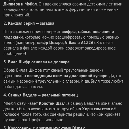
Диппера и Мэйбл
. Он вдохновлялся своими детскими летними
каникулами, чтобы передать атмосферу мистики и семейных
приключений.
2. Каждая серия — загадка
Почти каждая серия содержит
шифры, тайные послания
и
подсказки
, которые можно расшифровать с помощью разных
кодов (например,
шифр Цезаря, Атбаш и A1Z26
). Заставка
сериала в финале каждой серии содержит закодированное
сообщение!
3. Билл Шифр основан на долларе
Образ Билла Шифра (тот самый треугольный демон)
вдохновлён
всевидящим оком на долларовой купюре
. Да, тот
самый масонский треугольник с глазом. И да, Билл тоже любит
наблюдать… за всем.
4. Свинья Ваддлз — реальный питомец
Мэйбл озвучивает
Кристен Шаал
, а свинку Ваддлза изначально
должен был озвучивать кто-то другой,
но Хирш сам стал её
голосом
после того, как сценаристы решили, что «он хрюкает
лучше всех». Профессионально.
5. Кроссоверы с другими мультами Disney