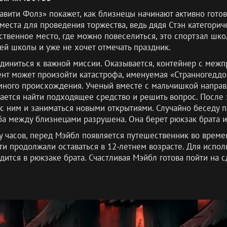
авити Фолз» покажет, как близнецы начинают активно готов
еста для проведения торжества, ведь дядя Стэн категорич
ственное место, где можно повеселиться, это спортзал шко
шей школы и уже не хочет отмечать праздник.
диниться к важной миссии. Оказывается, контейнер с меж
мент может произойти катастрофа, именуемая «Странногеддо
ного происхождения. Ученый вместе с мальчишкой направл
удается найти подходящее средство и решить вопрос. Посл
 с ним и заниматься новыми открытиями. Случайно беседу 
ба между близнецами разрушена. Она берет рюкзак брата и 
 часов, перед Мэйбл появляется путешественник во времени
ети продолжали оставаться в 12-летнем возрасте. Для испо
дится в рюкзаке брата. Счастливая Мэйбл готова пойти на сд