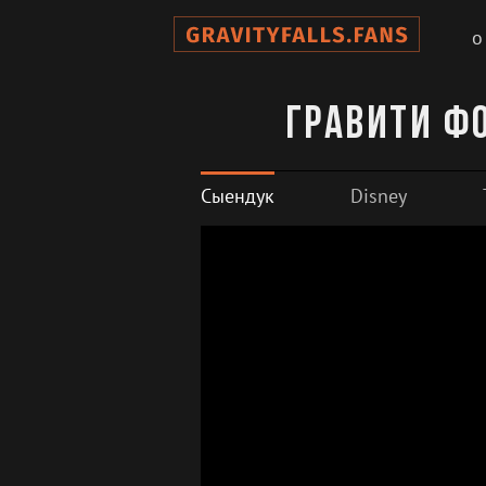
о
Гравити Фо
Сыендук
Disney