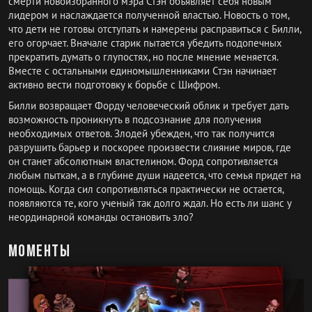
смерти новоизбранного мэра Стэн объявляет себя новым
лидером и наслаждается полученной властью. Новость о том,
что дети не готовы отступать и намерены расправиться с Билли,
его огорчает. Вначале старик пытается убедить подопечных
прекратить думать о глупостях, но после мнение меняется.
Вместе с остальными единомышленниками Стэн начинает
активно вести подготовку к борьбе с Шифром.
Билли возвращает Форду человеческий облик и требует дать
возможность проникнуть в подсознание для получения
необходимых ответов. Злодей убежден, что так получится
разрушить барьер и поскорее произвести слияние миров, где
он станет абсолютным властелином. Форд сопротивляется
любым пыткам, а в глубине души надеется, что семья придет на
помощь. Когда сил сопротивляться практически не остается,
появляются те, кого ученый так долго ждал. Но есть ли шанс у
неординарной команды остановить зло?
Моменты