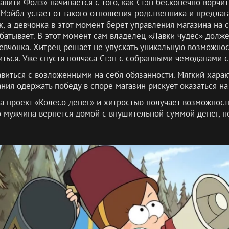
авити Фолз» начинается с того, как Стэн бесконечно ворчи
 Мэйбл устает от такого отношения родственника и предлаг
к, а девчонка в этот момент берет управления магазина на
тывает. В этот момент сам владелец «Лавки чудес» должен
евчонка. Хитрец решает не упускать уникальную возможнос
ться. Уже спустя полчаса Стэн с собранными чемоданами с
виться с возложенными на себя обязанности. Мягкий характ
ания одержать победу в споре магазин рискует оказаться на
а проект «Колесо денег» и хитростью получает возможность
то мужчина вернется домой с внушительной суммой денег, н