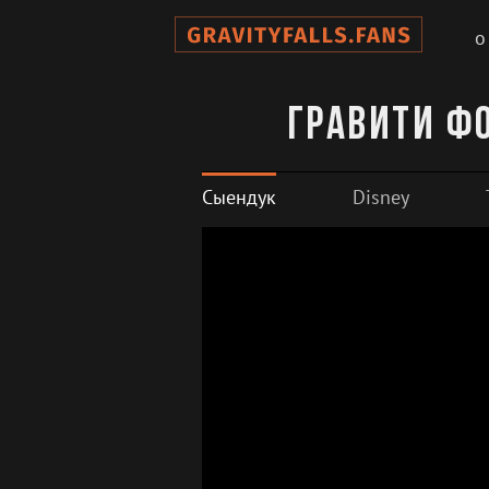
о
Гравити Фо
Сыендук
Disney